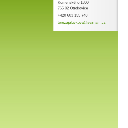
Komenského 1800
765 02 Otrokovice
+420 603 155 748
terezaja
luvkova@
seznam.c
z