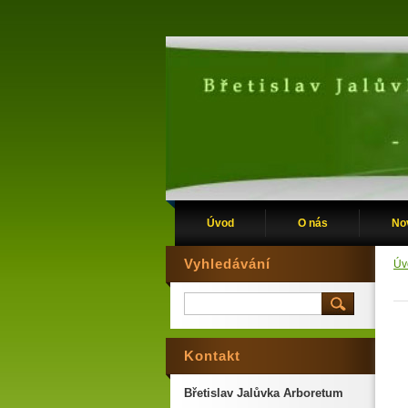
Úvod
O nás
No
Vyhledávání
Úv
Kontakt
Břetislav Jalůvka Arboretum