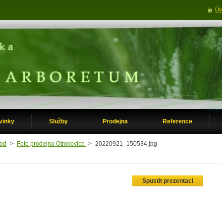
Úv
vinky
Služby
Prodejna
Reference
od
>
Foto prodejna Otrokovice
>
20220921_150534.jpg
Spustit prezentaci