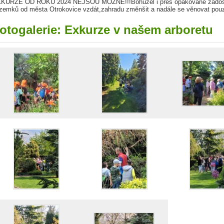
KURZE OD ROKU 2024 NEJSOU MOŽNÉ!!!Bohužel i přes opakované žádosti
zemků od města Otrokovice vzdát,zahradu změnšit a nadále se věnovat pouze 
otogalerie: Exkurze v našem arboretu