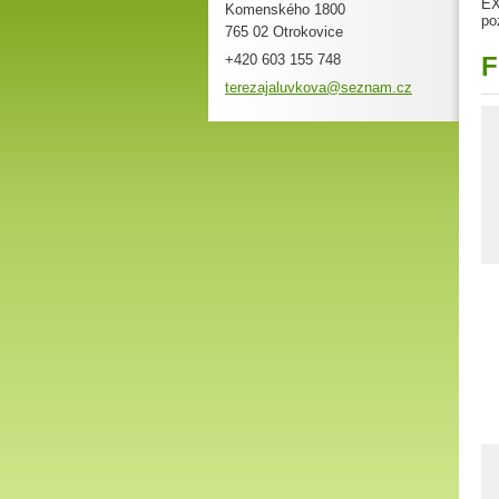
EX
Komenského 1800
po
765 02 Otrokovice
+420 603 155 748
F
terezaja
luvkova@
seznam.c
z