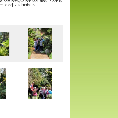
 nám nezbývá něž naši snahu o odkup
prodeji v zahradnictví...