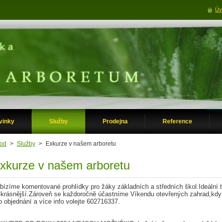
Úv
vinky
Služby
Prodejna
Reference
od
>
Služby
>
Exkurze v našem arboretu
xkurze v našem arboretu
bízíme komentované prohlídky pro žáky základních a středních škol.Ideální 
jkrásnější.Zároveň se každoročně účastníme Víkendu otevřených zahrad,kdy j
o objednání a více info volejte 602716337.