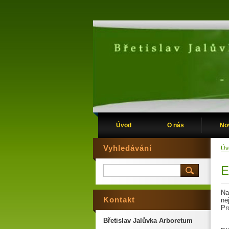
Úvod
O nás
No
Vyhledávání
Úv
E
Na
Kontakt
ne
Pr
Břetislav Jalůvka Arboretum