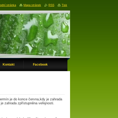
odní stránka
Mapa stránek
RSS
Tisk
Kontakt
Facebook
termín je do konce června,kdy je zahrada
e zahrada zpřístupněna veřejnosti.