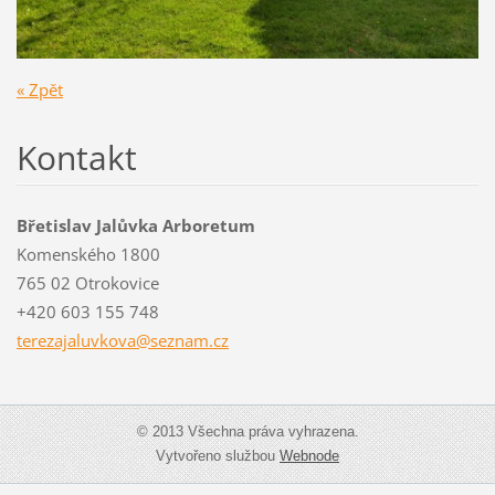
« Zpět
Kontakt
Břetislav Jalůvka Arboretum
Komenského 1800
765 02 Otrokovice
+420 603 155 748
terezaja
luvkova@
seznam.c
z
© 2013 Všechna práva vyhrazena.
Vytvořeno službou
Webnode