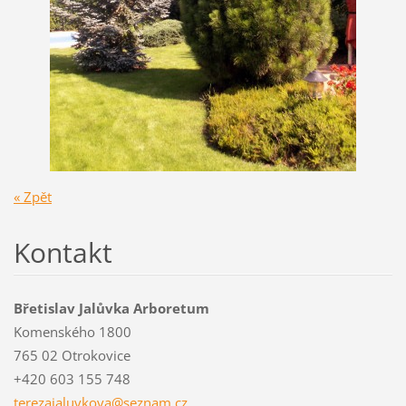
« Zpět
Kontakt
Břetislav Jalůvka Arboretum
Komenského 1800
765 02 Otrokovice
+420 603 155 748
terezaja
luvkova@
seznam.c
z