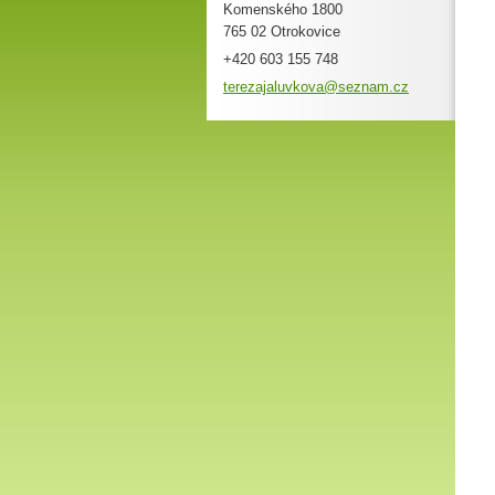
Komenského 1800
765 02 Otrokovice
+420 603 155 748
terezaja
luvkova@
seznam.c
z