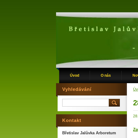
Úvod
O nás
No
Vyhledávání
Úv
2
28
Kontakt
Zp
Břetislav Jalůvka Arboretum