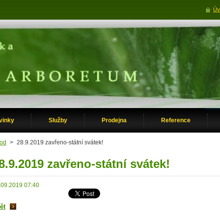
Úv
vinky
Služby
Prodejna
Reference
od
>
28.9.2019 zavřeno-státní svátek!
8.9.2019 zavřeno-státní svátek!
.09.2019 07:40
ět