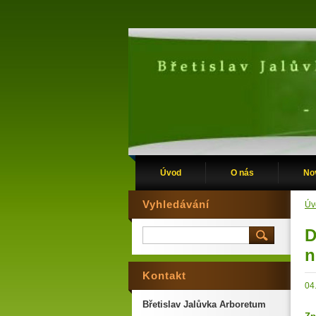
Úvod
O nás
No
Vyhledávání
Úv
D
n
Kontakt
04
Břetislav Jalůvka Arboretum