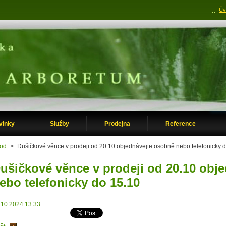
Úv
vinky
Služby
Prodejna
Reference
od
>
Dušičkové věnce v prodeji od 20.10 objednávejte osobně nebo telefonicky 
ušičkové věnce v prodeji od 20.10 obj
ebo telefonicky do 15.10
.10.2024 13:33