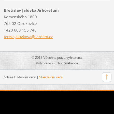
Břetislav Jalůvka Arboretum
Komenského 1800
765 02 Otrokovice
+420 603 155 748
terezaja
luvkova@
seznam.c
z
© 2013 Všechna práva vyhrazena.
Vytvořeno službou
Webnode
Zobrazit:
Mobilní verzi
|
Standardní verzi