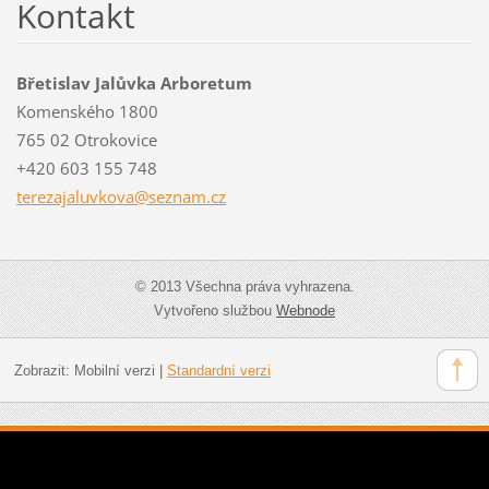
Kontakt
Břetislav Jalůvka Arboretum
Komenského 1800
765 02 Otrokovice
+420 603 155 748
terezaja
luvkova@
seznam.c
z
© 2013 Všechna práva vyhrazena.
Vytvořeno službou
Webnode
Zobrazit:
Mobilní verzi
|
Standardní verzi