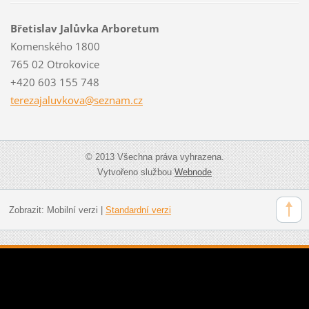
Břetislav Jalůvka Arboretum
Komenského 1800
765 02 Otrokovice
+420 603 155 748
terezaja
luvkova@
seznam.c
z
© 2013 Všechna práva vyhrazena.
Vytvořeno službou
Webnode
Zobrazit:
Mobilní verzi
|
Standardní verzi