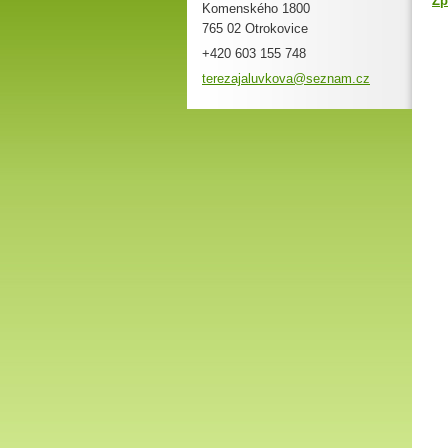
Zp
Komenského 1800
765 02 Otrokovice
+420 603 155 748
terezaja
luvkova@
seznam.c
z