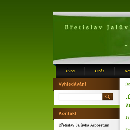
Úvod
O nás
No
Vyhledávání
Úv
.
z
Kontakt
18
Břetislav Jalůvka Arboretum