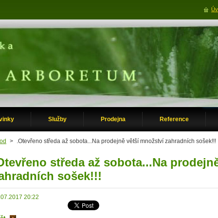
Úv
vinky
Služby
Prodejna
Reference
od
>
.Otevřeno středa až sobota...Na prodejně větší množství zahradních sošek!!!
Otevřeno středa až sobota...Na prodejn
ahradních sošek!!!
.07.2017 20:22